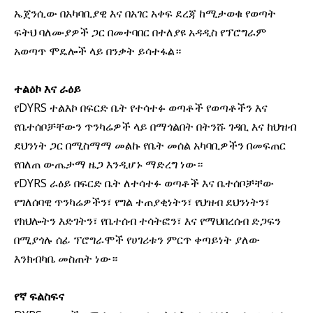
ኤጀንሲው በአካባቢያዊ እና በአገር አቀፍ ደረጃ ከሚታወቁ የወጣት
ፍትህ ባለሙያዎች ጋር በመተባበር በተለያዩ አዳዲስ የፕሮግራም
አወጣጥ ሞዴሎች ላይ በንቃት ይሳተፋል።
ተልዕኮ እና ራዕይ
DYRS
የ
ተልእኮ በፍርድ ቤት የተሳተፉ ወጣቶች የወጣቶችን እና
የቤተሰቦቻቸውን ጥንካሬዎች ላይ በማጎልበት በትንሹ ገዳቢ እና ከህዝብ
ደህንነት ጋር በሚስማማ መልኩ የቤት መሰል አካባቢዎችን በመፍጠር
የበለጠ ውጤታማ ዜጋ እንዲሆኑ ማድረግ ነው።
DYRS
የ
ራዕይ በፍርድ ቤት ለተሳተፉ ወጣቶች እና ቤተሰቦቻቸው
የግለሰባዊ ጥንካሬዎችን፣ የግል ተጠያቂነትን፣ የህዝብ ደህንነትን፣
የክህሎትን እድገትን፣ የቤተሰብ ተሳትፎን፣ እና የማህበረሰብ ድጋፍን
በሚያጎሉ ሰፊ ፕሮግራሞች የሀገሪቱን ምርጥ ቀጣይነት ያለው
እንክብካቤ መስጠት ነው።
የኛ ፍልስፍና