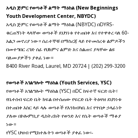
(New Beginnings
አዲስ ጅምር የወጣቶች ልማት ማዕከል
Youth Development Center, NBYDC)
(NBYDC)
DYRS-
አዲስ ጅምር የወጣቶች ልማት ማዕከል
በ
ቁርጠኝነት
60-
ላላቸው ወጣቶች ደህንነቱ የተጠበቀ እና የተዋቀረ ባለ
አልጋ መኖሪያ ነው። ሰራተኞቹ በማስረጃ ላይ የተመሰረቱ ልምዶችን
በመተግበር ረገድ ሰፊ የህክምና ልምድ እና ስልጠና ያላቸው ልዩ
ባለሙያዎችን ያቀፈ ነው።
8400 River Road, Laurel, MD 20724 | (202) 299-3200
(Youth Services, YSC)
የወጣቶች አገልግሎት ማዕከል
(YSC)
DC
የወጣቶች አገልግሎት ማዕከል
በ
ከፍተኛ ፍርድ ቤት፣
የቤተሰብ ፍርድ ቤት ክፍል በተሰጠው የፍርድ ቤት ትዕዛዝ ደህንነቱ
በተጠበቀ እስር ላይ ላሉ ወጣቶች የእንክብካቤ እና የጥበቃ ኃላፊነት
ያለው በኮሎምቢያ ዲስትሪክት የወንድ እና የሴት ወጣቶች ማቆያ
ነው።
YSC
የ
ህዝብ የሚከተሉትን ወጣቶች ያቀፈ ነው፡-