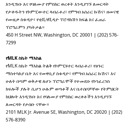
እንዲገነቡ እና የባለሙያ የምስክር ወረቀት እንዲያገኙ ለመርዳት
የታቀዱትን የኮምፒውተር ላብራቶሪ፣ የምግብ አሰራር ኩሽና፣ ዘመናዊ
የሙዚቃ ስቱዲዮ፣ የቲቪ/የቪዲዮ ፕሮዳክሽን ክፍል እና ፈጠራ
ፕሮግራምን ያካትታል።
450 H Street NW, Washington, DC 20001 | (202) 576-
7299
MLK
የ
ስኬት ማእከል
MLK
የ
ስኬት ማእከል ትልቅ የኮምፒዩተር ላብራቶሪ፣ የፀጉር
ማስተካከያ ቤት እና የመዋቢያ ስቱዲዮ፣ የምግብ አሰራር ኩሽና፣ እና
ሁለት በጣም ወቅታዊ ለሆኑ ፕሮግራሞች የተመደቡ የኮንፈረንስ
ክፍሎች ያሉት ሲሆን ሁሉም ወጣቶች እና ቤተሰቦቻቸው የትምህርት
ክህሎት እንዲገነቡ እና የባለሙያ የምስክር ወረቀቶችን እንዲያገኙ
ለመርዳት የታሰቡ ናቸው።
2101 MLK Jr. Avenue SE, Washington, DC 20020 | (202)
576-8390