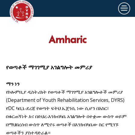
×
Skip to main content
Amharic
የወጣቶች ማገገሚያ አገልግሎት መምሪያ
ማን ነን
የኮሎምቢያ ዲስትሪክት የወጣቶች ማገገሚያ አገልግሎቶች መምሪያ
(Department of Youth Rehabilitation Services, DYRS)
DC
የ
ካቢኔ-ደረጃ የወጣት ፍትህ ኤጀንሲ ነው ሲሆን በእስር፣
በቁርጠኝነት እና በድህረ-እንክብካቤ አገልግሎት በተቋሙ ውስጥ ወይም
በማህበረሰብ ውስጥ ለሚኖሩ ወጣቶች በእንክብካቤው ስር የሚገኙ
ወጣቶችን ያስተዳድራል።