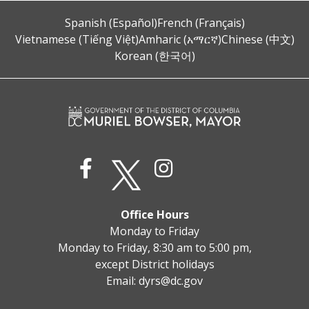
Spanish (Español)
French (Français)
Vietnamese (Tiếng Việt)
Amharic (አማርኛ)
Chinese (中文)
Korean (한국어)
Office Hours
Monday to Friday
Monday to Friday, 8:30 am to 5:00 pm,
except District holidays
Email:
dyrs@dc.gov