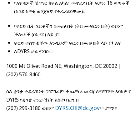
16
የአዋቂዎች ሽግግር ክፍል አካል፣ መኖሪያ ቤት ፍቃድ
ወጣቶች
(እንደ አዋቂ ወንጀለኛ የተፈረደባቸው)፤
የፍርድ ቤት ሂደቶችን በመጠባበቅ (ቅድመ-ፍርድ ቤት) ወይም
ችሎቶች (በአዳር) ላይ ያ፤
ፍርድ ተሰጥቷቸው እንዲሁም ፍርድ በመጠባበቅ ላይ ያ፤ እና
DYRS
ለ
ቃል የገባቡ።
1000 Mt Olivet Road NE, Washington, DC 20002 |
(202) 576-8460
ስለ ቋንቋ ተደራሽነት ፕሮግራም ተጨማሪ መረጃ ለማግኘት እባክዎ የ
DYRS
የቋንቋ ተደራሽነት አስተባባሪን በ
DYRS.OII@dc.gov
(202) 299-3180
ወይም
ያግኙ።