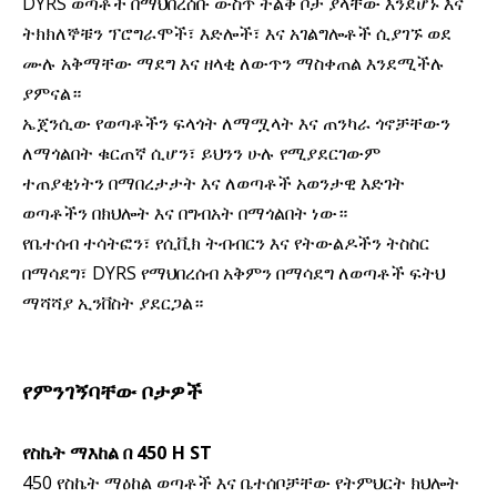
DYRS
ወጣቶች በማህበረሰቡ ውስጥ ትልቅ ቦታ ያላቸው እንደሆኑ እና
ትክክለኞቹን ፕሮግራሞች፣ እድሎች፣ እና አገልግሎቶች ሲያገኙ ወደ
ሙሉ አቅማቸው ማደግ እና ዘላቂ ለውጥን ማስቀጠል እንደሚችሉ
ያምናል።
ኤጀንሲው የወጣቶችን ፍላጎት ለማሟላት እና ጠንካራ ጎኖቻቸውን
ለማጎልበት ቁርጠኛ ሲሆን፣ ይህንን ሁሉ የሚያደርገውም
ተጠያቂነትን በማበረታታት እና ለወጣቶች አወንታዊ እድገት
ወጣቶችን በክህሎት እና በግብአት በማጎልበት ነው።
የቤተሰብ ተሳትፎን፣ የሲቪክ ትብብርን እና የትውልዶችን ትስስር
DYRS
በማሳደግ፣
የማህበረሰብ አቅምን በማሳደግ ለወጣቶች ፍትህ
ማሻሻያ ኢንቨስት ያደርጋል።
የምንገኝባቸው ቦታዎች
450
H ST
የስኬት ማእከል በ
450
የስኬት ማዕከል ወጣቶች እና ቤተሰቦቻቸው የትምህርት ክህሎት