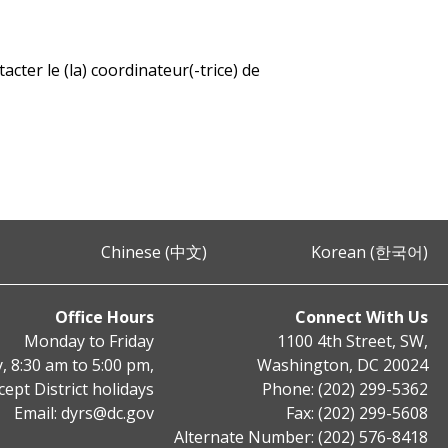
cter le (la) coordinateur(-trice) de
Chinese (中文)
Korean (한국어)
Office Hours
Connect With Us
Monday to Friday
1100 4th Street, SW,
, 8:30 am to 5:00 pm,
Washington, DC 20024
cept District holidays
Phone: (202) 299-5362
Email:
dyrs@dc.gov
Fax: (202) 299-5608
Alternate Number: (202) 576-8418