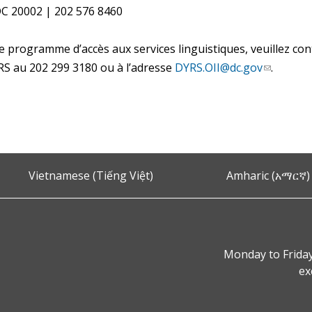
DC 20002 | 202 576 8460
 programme d’accès aux services linguistiques, veuillez conta
YRS au 202 299 3180 ou à l’adresse
DYRS.OII@dc.gov
.
Vietnamese (Tiếng Việt)
Amharic (አማርኛ)
Monday to Friday
ex