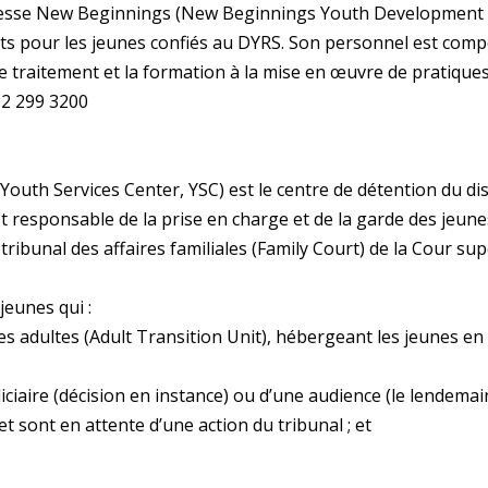
nesse New Beginnings (New Beginnings Youth Development 
 lits pour les jeunes confiés au DYRS. Son personnel est co
le traitement et la formation à la mise en œuvre de pratiqu
02 299 3200
(Youth Services Center, YSC) est le centre de détention du di
est responsable de la prise en charge et de la garde des jeun
u tribunal des affaires familiales (Family Court) de la Cour s
eunes qui :
 des adultes (Adult Transition Unit), hébergeant les jeunes e
ciaire (décision en instance) ou d’une audience (le lendemain
 et sont en attente d’une action du tribunal ; et